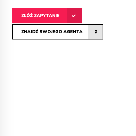
odpowiednio zabezpieczone przed nieoczekiwanymi
zdarzeniami, takimi jak pożar...
ZŁÓŻ ZAPYTANIE
ZNAJDŹ SWOJEGO AGENTA