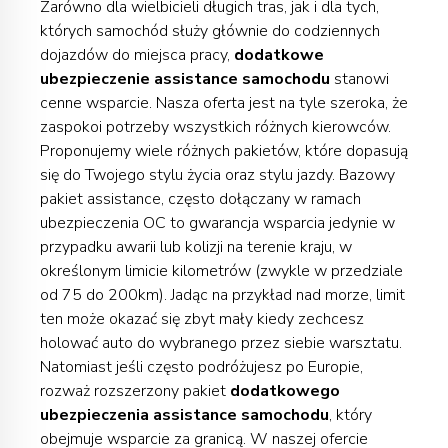
Zarówno dla wielbicieli długich tras, jak i dla tych,
których samochód służy głównie do codziennych
dojazdów do miejsca pracy,
dodatkowe
ubezpieczenie assistance samochodu
stanowi
cenne wsparcie. Nasza oferta jest na tyle szeroka, że
zaspokoi potrzeby wszystkich różnych kierowców.
Proponujemy wiele różnych pakietów, które dopasują
się do Twojego stylu życia oraz stylu jazdy. Bazowy
pakiet assistance, często dołączany w ramach
ubezpieczenia OC to gwarancja wsparcia jedynie w
przypadku awarii lub kolizji na terenie kraju, w
określonym limicie kilometrów (zwykle w przedziale
od 75 do 200km). Jadąc na przykład nad morze, limit
ten może okazać się zbyt mały kiedy zechcesz
holować auto do wybranego przez siebie warsztatu.
Natomiast jeśli często podróżujesz po Europie,
rozważ rozszerzony pakiet
dodatkowego
ubezpieczenia assistance samochodu
, który
obejmuje wsparcie za granicą. W naszej ofercie