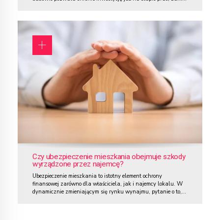
budynek zostanie oddany do użytku. Kluczowym aspektem, o
którym warto pamiętać, jest ryzyko kradzieży – problem, który
nie omija placów budowy. Często zdarza się, że po godzinach
pracy teren budowy pozostaje...
Czy ubezpieczenie mieszkania obejmuje szkody
wyrządzone przez najemcę?
Ubezpieczenie mieszkania to istotny element ochrony
finansowej zarówno dla właściciela, jak i najemcy lokalu. W
dynamicznie zmieniającym się rynku wynajmu, pytanie o to,
czy ubezpieczenie obejmuje szkody wyrządzone przez najemcę,
pojawia się coraz częściej. Właściciele nieruchomości chcą mieć
pewność, że ich mury oraz stałe elementy mieszkania będą