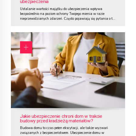
ubezpieczenia
Ustalanie wartości majątku do ubezpieczenia wpływa
bezpośrednio na poziom ochrony Twojego mienia w razie
nieprzewidzianych zdarzeń. Często pojawiają się pytania o to,
jak prawidłowo określić wartość swoich nieruchomości i
wyposażenia, aby zabezpieczyć się przed stratami
finansowymi. Niewłaściwe oszacowanie może prowadzić do
niedoubezpieczenia, co oznacza, że odszkodowanie nie pokryje
pełnych kosztów odtworzenia lub naprawy. Z drugiej...
Jakie ubezpieczenie chroni dom w trakcie
budowy przed kradzieżą materiałów?
Budowa domu to czas pełen ekscytacji, ale także wyzwań
związanych z bezpieczeństwem. Ubezpieczenie domu w