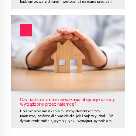
budowie pozwala chronić inwestycję już na etapie prac, zanim
budynek zostanie oddany do użytku. Kluczowym aspektem, o
którym warto pamiętać, jest ryzyko kradzieży – problem, który
nie omija placów budowy. Często zdarza się, że po godzinach
pracy teren budowy pozostaje...
Czy ubezpieczenie mieszkania obejmuje szkody
wyrządzone przez najemcę?
Ubezpieczenie mieszkania to istotny element ochrony
finansowej zarówno dla właściciela, jak i najemcy lokalu. W
dynamicznie zmieniającym się rynku wynajmu, pytanie o to,
czy ubezpieczenie obejmuje szkody wyrządzone przez najemcę,
pojawia się coraz częściej. Właściciele nieruchomości chcą mieć
pewność, że ich mury oraz stałe elementy mieszkania będą