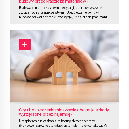
budowy przed kradzieżą materiałów?
Budowa domu to czas pełen ekscytacji, ale także wyzwań
związanych z bezpieczeństwem. Ubezpieczenie domu w
budowie pozwala chronić inwestycję już na etapie prac, zanim
budynek zostanie oddany do użytku. Kluczowym aspektem, o
którym warto pamiętać, jest ryzyko kradzieży – problem, który
nie omija placów budowy. Często zdarza się, że po godzinach
pracy teren budowy pozostaje...
Czy ubezpieczenie mieszkania obejmuje szkody
wyrządzone przez najemcę?
Ubezpieczenie mieszkania to istotny element ochrony
finansowej zarówno dla właściciela, jak i najemcy lokalu. W