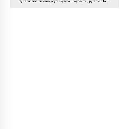
dynamicznie zmieniającym się rynku wynajmu, pytanie o to,
czy ubezpieczenie obejmuje szkody wyrządzone przez najemcę,
pojawia się coraz częściej. Właściciele nieruchomości chcą mieć
pewność, że ich mury oraz stałe elementy mieszkania będą
odpowiednio zabezpieczone przed nieoczekiwanymi
zdarzeniami, takimi jak pożar...