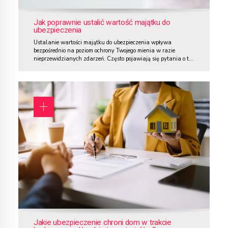
Jak poprawnie ustalić wartość majątku do
ubezpieczenia
Ustalanie wartości majątku do ubezpieczenia wpływa
bezpośrednio na poziom ochrony Twojego mienia w razie
nieprzewidzianych zdarzeń. Często pojawiają się pytania o to,
jak prawidłowo określić wartość swoich nieruchomości i
wyposażenia, aby zabezpieczyć się przed stratami
finansowymi. Niewłaściwe oszacowanie może prowadzić do
niedoubezpieczenia, co oznacza, że odszkodowanie nie pokryje
pełnych kosztów odtworzenia lub naprawy. Z drugiej...
Jakie ubezpieczenie chroni dom w trakcie