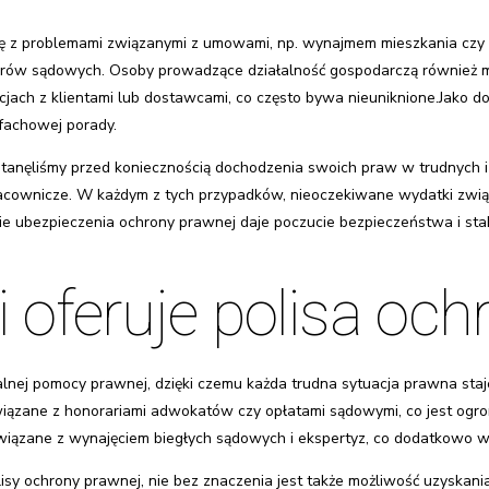
ię z problemami związanymi z umowami, np. wynajmem mieszkania czy
ów sądowych. Osoby prowadzące działalność gospodarczą również mog
cjach z klientami lub dostawcami, co często bywa nieuniknione.Jako 
fachowej porady.
tanęliśmy przed koniecznością dochodzenia swoich praw w trudnych i e
pracownicze. W każdym z tych przypadków, nieoczekiwane wydatki zw
ie ubezpieczenia ochrony prawnej daje poczucie bezpieczeństwa i stab
i oferuje polisa oc
nej pomocy prawnej, dzięki czemu każda trudna sytuacja prawna staje 
 związane z honorariami adwokatów czy opłatami sądowymi, co jest 
wiązane z wynajęciem biegłych sądowych i ekspertyz, co dodatkowo 
lisy ochrony prawnej, nie bez znaczenia jest także możliwość uzyska