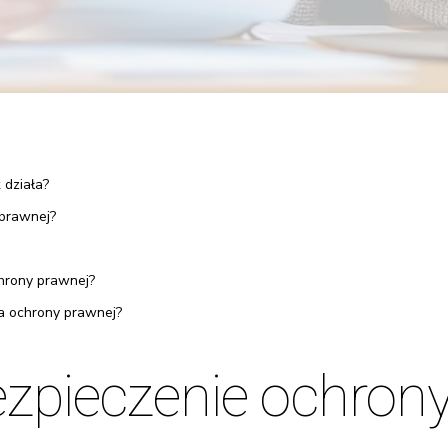
 działa?
 prawnej?
chrony prawnej?
ia ochrony prawnej?
ezpieczenie ochrony