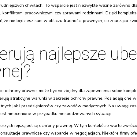
dniejszych chwilach. To wsparcie jest niezwykle ważne zarówno dla o
 konfliktami pracowniczymi czy sprawami rodzinnymi. Dzięki kompleks
 że nie będziesz sam w obliczu trudności prawnych, co znacząco zw
ferują najlepsze ub
nej?
nie ochrony prawnej może być niezbędny dla zapewnienia sobie komp
 oferują atrakcyjne warunki w zakresie ochrony prawne. Posiadają one 
tnych jak i przedsiębiorców czy zawodów medycznych. Na uwagę zasł
jest nieocenione w przypadku niespodziewanych sytuacji.
korzystniejszą polisę ochrony prawnej. W tym kontekście warto zwróci
 konsultacje prawnicze czy wsparcie w negocjacjach. Niektóre firmy of