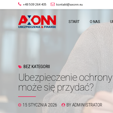
+48 509 264 405
kontakt@axonn.eu
START
O NAS
U
BEZ KATEGORII
Ubezpieczenie ochrony 
może się przydać?
15 STYCZNIA 2026
BY ADMINISTRATOR