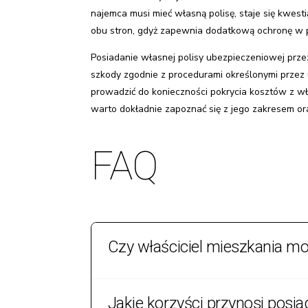
najemca musi mieć własną polisę, staje się kwe
obu stron, gdyż zapewnia dodatkową ochronę w 
Posiadanie własnej polisy ubezpieczeniowej prze
szkody zgodnie z procedurami określonymi przez
prowadzić do konieczności pokrycia kosztów z wła
warto dokładnie zapoznać się z jego zakresem or
FAQ
Czy właściciel mieszkania m
Tak, właściciel może zawrzeć w umowie najmu k
Jakie korzyści przynosi posi
stosowany w praktyce.