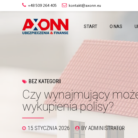
+48 509 264 405
kontakt@axonn.eu
START
O NAS
U
BEZ KATEGORII
Czy wynajmujący moż
wykupienia polisy?
15 STYCZNIA 2026
BY ADMINISTRATOR