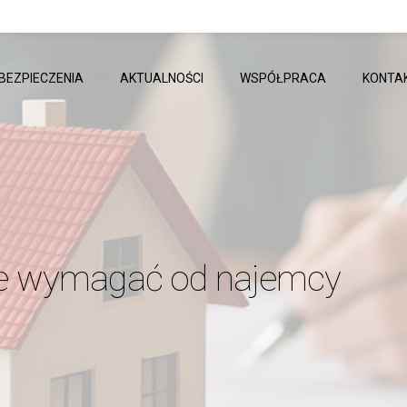
BEZPIECZENIA
AKTUALNOŚCI
WSPÓŁPRACA
KONTA
e wymagać od najemcy