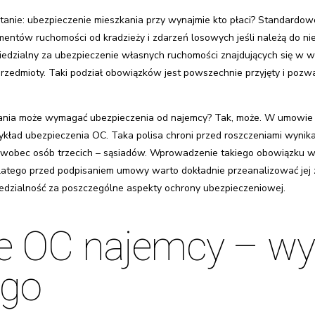
tanie: ubezpieczenie mieszkania przy wynajmie kto płaci? Standardow
entów ruchomości od kradzieży i zdarzeń losowych jeśli należą do ni
owiedzialny za ubezpieczenie własnych ruchomości znajdujących się 
 przedmioty. Taki podział obowiązków jest powszechnie przyjęty i poz
kania może wymagać ubezpieczenia od najemcy? Tak, może. W umowie 
zykład ubezpieczenia OC. Taka polisa chroni przed roszczeniami wyni
wobec osób trzecich – sąsiadów. Wprowadzenie takiego obowiązku w
latego przed podpisaniem umowy warto dokładnie przeanalizować jej z
wiedzialność za poszczególne aspekty ochrony ubezpieczeniowej.
ie OC najemcy – w
ego