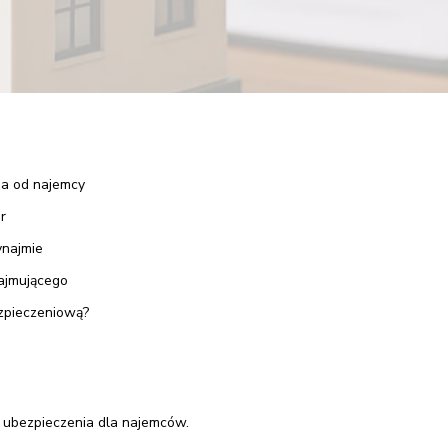
a od najemcy
r
ynajmie
ajmującego
zpieczeniową?
ubezpieczenia dla najemców.