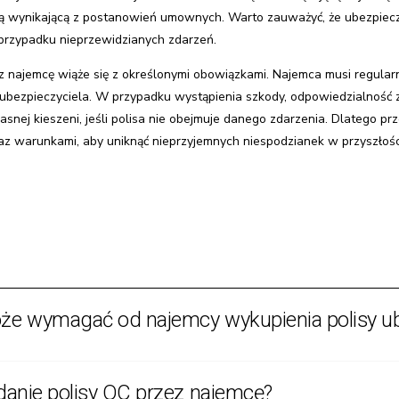
stią wynikającą z postanowień umownych. Warto zauważyć, że ubezpiec
przypadku nieprzewidzianych zdarzeń.
z najemcę wiąże się z określonymi obowiązkami. Najemca musi regular
 ubezpieczyciela. W przypadku wystąpienia szkody, odpowiedzialność
snej kieszeni, jeśli polisa nie obejmuje danego zdarzenia. Dlatego pr
az warunkami, aby uniknąć nieprzyjemnych niespodzianek w przyszłośc
oże wymagać od najemcy wykupienia polisy u
lauzulę zobowiązującą najemcę do posiadania polisy ubezpieczeniowej
adanie polisy OC przez najemcę?