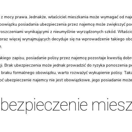
z mocy prawa. Jednakże, właściciel mieszkania może wymagać od naje
bowiązku posiadania ubezpieczenia przez najemcę może zwiększyć po
i roszczeniami wynikającymi z nieumyślnie wyrządzonych szkód. Właści
 coraz więcej wynajmujących decyduje się na wprowadzenie takiego o
n.
takiego zapisu, posiadanie polisy przez najemcę pozostaje kwestią dobr
zji. Brak ubezpieczenia może jednak prowadzić do ryzyka ponoszenia p
braku formalnego obowiązku, warto rozważyć wykupienie polisy. Taka
oć ubezpieczenie najemcy nie jest obowiązkowe, jego posiadanie moż
ubezpieczenie mies