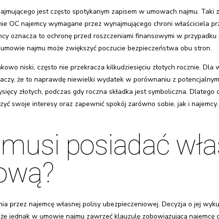
mującego jest często spotykanym zapisem w umowach najmu. Taki za
enie OC najemcy wymagane przez wynajmującego chroni właściciela p
emcy oznacza to ochronę przed roszczeniami finansowymi w przypa
umowie najmu może zwiększyć poczucie bezpieczeństwa obu stron.
nkowo niski, często nie przekracza kilkudziesięciu złotych rocznie. Dl
obaczy, że to naprawdę niewielki wydatek w porównaniu z potencjalnym
ysięcy złotych, podczas gdy roczna składka jest symboliczna. Dlatego
ć swoje interesy oraz zapewnić spokój zarówno sobie, jak i najemcy.
musi posiadać wła
iową?
nia przez najemcę własnej polisy ubezpieczeniowej. Decyzja o jej wyk
e jednak w umowie najmu zawrzeć klauzulę zobowiązującą najemcę do po