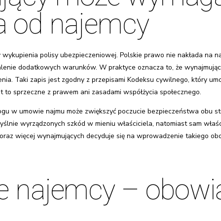
a od najemcy
ykupienia polisy ubezpieczeniowej. Polskie prawo nie nakłada na naj
enie dodatkowych warunków. W praktyce oznacza to, że wynajmując
ia. Taki zapis jest zgodny z przepisami Kodeksu cywilnego, który um
st to sprzeczne z prawem ani zasadami współżycia społecznego.
 w umowie najmu może zwiększyć poczucie bezpieczeństwa obu stron.
ślnie wyrządzonych szkód w mieniu właściciela, natomiast sam właśc
coraz więcej wynajmujących decyduje się na wprowadzenie takiego obo
e najemcy – obowi