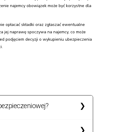
zenie najemcy obowiązek może być korzystne dla
nie opłacać składki oraz zgłaszać ewentualne
 za jej naprawę spoczywa na najemcy, co może
zed podjęciem decyzji o wykupieniu ubezpieczenia
i.
bezpieczeniowej?
. Taki zapis jest zgodny z prawem i często